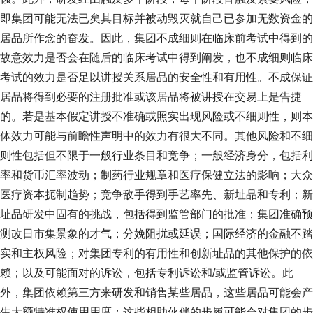
即集团可能无法已矣其目标并被动毁灭就自己已参加无数资金的
居品所作念的奋发。因此，集团不成细则在临床前考试中得到的
故意效力是否会在随后的临床考试中得到阐发，也不成细则临床
考试的效力是否足以讲授关系居品的安全性和有用性。不成保证
居品将得到必要的注册批准或该居品将被讲授在交易上是告捷
的。若是基本假定讲授不准确或照实出现风险或不细则性，则本
体效力可能与前瞻性声明中的效力有很大不同。其他风险和不细
则性包括但不限于一般行业条目和竞争；一般经济身分，包括利
率和货币汇率波动；制药行业规章和医疗保健立法的影响；大众
医疗资本扼制趋势；竞争敌手得到手艺率先、新址品和专利；新
址品研发中固有的挑战，包括得到监管部门的批准；集团准确预
测改日市集景象的才气；分娩阻扰或延误；国际经济的金融不踏
实和主权风险；对集团专利的有用性和创新址品的其他保护的依
赖；以及可能面对的诉讼，包括专利诉讼和/或监管诉讼。此
外，集团依赖第三方来研发和销售某些居品，这些居品可能会产
生大额特准权使用用度；这些相助伙伴的步履可能会对集团的步