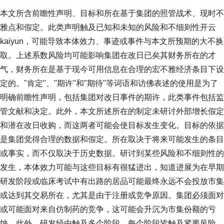
本文所含前瞻性声明、目标和所在基于集团的照管战术、现时不
雅点和假定。此类声明触及已知和未知的风险和不细则性开云
kaiyun，可能导致本体效力、事迹或事件与本文所预期的大不换
取。上述系数风险均可能影响集团在改日已矣其财务所在的才
气，财务所在是基于现今可用信息在合理的宏不雅经济条目下设
定的。"肯定"、"期许"和"期待"等词语和访佛表述的使用是为了
明确前瞻性声明，包括集团对改日事件的期许，此类事件包括监
管文献和决定。此外，本文所述所在的制定未研讨外部增长假定
和潜在改日收购，而这两者可能会使目标发生变化。目标的依据
是集团觉得合理的数据和假定。所在取决于将来可能发生的条目
或事实，而不仅取决于历史数据。研讨到某些风险和不细则性的
发生，本体效力可能与这些目标有很猛进出，知道进展为在早期
研发阶段或临床考试中有出路的居品可能最终永远不会投放市集
或达到其交易所在，尤其是由于注册或竞争原因。集团必须面对
或可能面对来自仿制药的竞争，这可能会升沉为市集份额的亏
蚀。此外，研发经由触及多个阶段，每个阶段皆触及紧要风险，