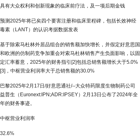
具有大众权利和创新现象的临床前疗法，及一项后期金钱
预测2025年将已矣四个要害注册和临床里程碑，包括长效神经
毒素（LANT）的认识考据数据发表
基于除索马杜林外居品组合的销售额加快增长，并假定好意思国
和欧洲的仿制药竞争加重会对索马杜林销售产生负面影响，以固
定汇率蓄意，2025年的财务指引[2]包括总销售额增长大于5.0%
[3]，中枢营业利润率大于总销售额的30.0%
巴黎2025年2月17日/好意思通社/--大众特药限度生物制药公司
益普生（Euronext:IPN;ADR:IPSEY）2月13日公布了2024年全
年的财务事迹。
中枢营业利润率
32.6%