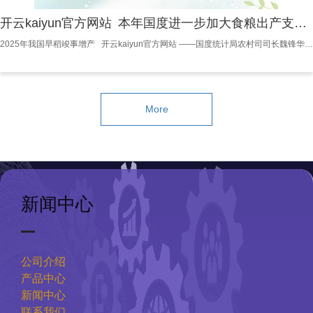
开云kaiyun官方网站 本年国度进一步加大食粮出产支柱力度-kaiyun网页登陆入口
2025年我国早稻竣事增产 开云kaiyun官方网站 ——国度统计局农村司司长魏锋华解读早稻出产情况 本年以来，在以习近平同道为中枢的党中央坚毅指示下，各地区各部门严格落实食粮安全党政同责，不绝执好食粮出产使命，多措并举促进早稻出产。2025年，天下早稻播撒面积稳中略减，单产提高，早稻产量570.3亿斤，比2024年增多6.8亿斤，增长1.2%。 一、早稻播撒面积稳中略减 2025年，天下早稻播撒面积7114.3万亩，比上年减少17.9万亩，着落0.3%，总体保持恬逸。分地区看，
More
新闻中心
公司介绍
产品中心
新闻中心
联系我们