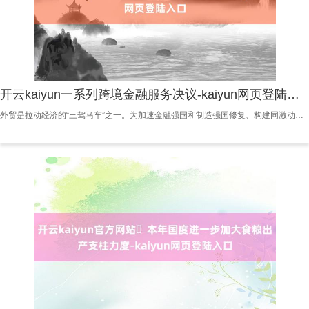
开云kaiyun一系列跨境金融服务决议-kaiyun网页登陆入口
外贸是拉动经济的“三驾马车”之一。为加速金融强国和制造强国修复、构建同激动新式工业化相适合的金融体制，中国东说念主民银行等7部门近日会聚印发《对于金融复古新式工业化的指点看法》(以下简称《看法》)提议，激动贸易结算、资金护士、投融资等一系列跨境金融服务便利化举措，复古产业合理布局和拓展发展空间，促进作念强国内大轮回。 多位业内民众以为，“栽培跨境金融服务便利性，拓展高水平双向灵通发展空间”是应付公共产业链重构、提振制造业国际竞争力的关键举措。通过金融灵通协同产业升级，推动制造业深度融入公共价值