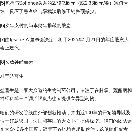
[5]包括与Sohonos关系的2.79亿欧元（或2.33欧元/股）减值亏
蚀，反应了患者给与率裁汰后修正销售额减少。
[6]次年支付的与本财年推敲的股息。
[7]由IpsenS.A.董事会决定，将于2025年5月21日的年度股东大
会上建议。
[8]长效神经毒素
对于益普生
益普生是一家大众道的生物制药公司，专注于在肿瘤、荒僻病和
神经科学三个调治限度为患者提供立异型药物。
咱们的研发管线由外部创新推动，并由近100年的开拓辅导以及
位于好意思国、法国和英国的大众中心提供赈济。咱们的团队遍
布大众40多个国度，辞天下各地均有相助伙伴，这使咱们或者