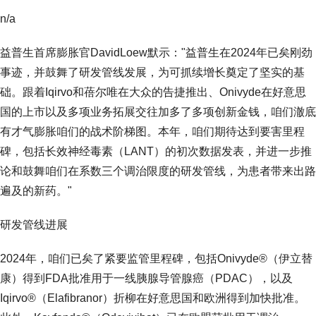
n/a
益普生首席膨胀官DavidLoew默示："益普生在2024年已矣刚劲
事迹，并鼓舞了研发管线发展，为可抓续增长奠定了坚实的基
础。跟着Iqirvo和蓓尔唯在大众的告捷推出、Onivyde在好意思
国的上市以及多项业务拓展交往加多了多项创新金钱，咱们澈底
有才气膨胀咱们的战术阶梯图。本年，咱们期待达到要害里程
碑，包括长效神经毒素（LANT）的初次数据发表，并进一步推
论和鼓舞咱们在系数三个调治限度的研发管线，为患者带来出路
遍及的新药。"
研发管线进展
2024年，咱们已矣了紧要监管里程碑，包括Onivyde®（伊立替
康）得到FDA批准用于一线胰腺导管腺癌（PDAC），以及
Iqirvo®（Elafibranor）折柳在好意思国和欧洲得到加快批准。