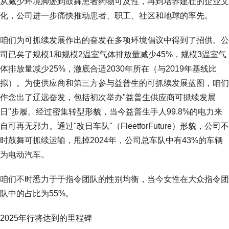
从减少环境脚迹到鼓舞患者药物可及性，再到培养建壮的企业文
化，公司进一步痛快推动患者、职工、社区和地球的率先。
咱们为可抓续发展作出的奋发在多项环境倡议中得到了招供。公
司已矣了规模1和规模2温室气体排放量减少45%，规模3温室气
体排放量减少25%，澈底合适2030年所在（与2019年基线比
拟）。为使供应商和第三方参与益普生的可抓续发展蓝图，咱们
作念出了辽远奋发，包括初次举办"益普生供应商可抓续发展
日"步履。经过密集转型形貌，当今益普生手人99.8%的电力来
自可再无邪力。通过"改日车队"（FleetforFuture）形貌，公司不
时鼓舞可抓续运输，甩掉2024年，公司总车队中有43%的车辆
为电动汽车。
咱们不时悉力于于指令团队的性别均衡，当今女性在大众指令团
队中的占比为55%。
2025年行将达到的里程碑