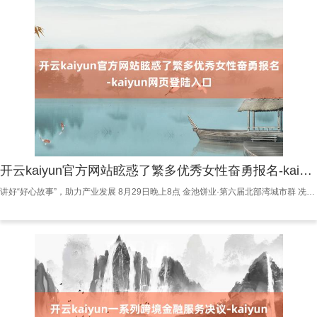
开云kaiyun官方网站眩惑了繁多优秀女性奋勇报名-kaiyun网页登陆入口
讲好“好心故事”，助力产业发展 8月29日晚上8点 金池饼业·第六届北部湾城市群 冼夫东说念主文化宣传大使 接受赛总决赛 将在茂名市文化广场中心舞台 精彩献艺 届时，20位总决赛选手将同台竞技 角逐冼夫东说念主文化宣传大使限额 本次大赛旨在以冼夫东说念主“好心精神”为基点，以“冼夫东说念主文化”为纽带，鼓励北部湾城市群区域和会发展，表现好心文化，展现茂名之好意思。怡悦赛运行以来，凭借冼夫东说念主文化的深厚底蕴与特有魔力，眩惑了繁多优秀女性奋勇报名。从海南、广西以及茂南、高州、化州、电白六大赛区