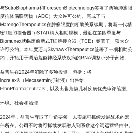
与SutroBiopharma和ForeseenBiotechnology签署了两项肿瘤限
度抗体偶联药物（ADC）大众许可公约。完成了与
MarengoTherapeutics在肿瘤限度的相助关系续期，将新一代精
密T细胞接合器TriSTAR纳入相助规模，最近在第四季度与
Biomunex就临床前新式T细胞接合器（TCE）签署了一项大众
许可公约。本年度还与SkyhawkTherapeutics签署了一项相助公
约，开拓用于调治荒僻神经系统疾病的RNA调整小分子药物。
益普生在2024年消除了多项投资，包括：将
Increlex®（Mecasermin打针液）出售给
EtonPharmaceuticals，以及出售荒僻儿科疾病优先审评笔据。
环境、社会和治理
2024年，益普生弃取了垂危要领，以实施可抓续发展战术的宏
伟所在。公司不时将可抓续发展融入到系数这个词运营经由中。