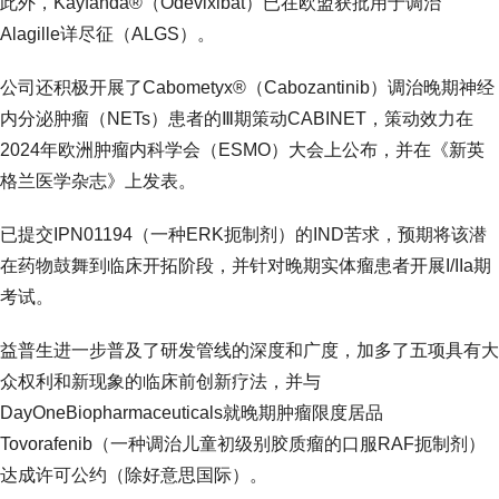
此外，Kayfanda®（Odevixibat）已在欧盟获批用于调治
Alagille详尽征（ALGS）。
公司还积极开展了Cabometyx®（Cabozantinib）调治晚期神经
内分泌肿瘤（NETs）患者的Ⅲ期策动CABINET，策动效力在
2024年欧洲肿瘤内科学会（ESMO）大会上公布，并在《新英
格兰医学杂志》上发表。
已提交IPN01194（一种ERK扼制剂）的IND苦求，预期将该潜
在药物鼓舞到临床开拓阶段，并针对晚期实体瘤患者开展I/IIa期
考试。
益普生进一步普及了研发管线的深度和广度，加多了五项具有大
众权利和新现象的临床前创新疗法，并与
DayOneBiopharmaceuticals就晚期肿瘤限度居品
Tovorafenib（一种调治儿童初级别胶质瘤的口服RAF扼制剂）
达成许可公约（除好意思国际）。