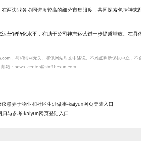
，在两边业务协同进度较高的细分市集限度，共同探索包括神志
志运营智能化水平，有助于公司神志运营进一步提质增效。在具
un.com，与和讯网无关。和讯网站对文中述说、不雅点判断保执中立，
_center@staff.hexun.com
决议愚弄于物业和社区生涯做事-kaiyun网页登陆入口
回归与参考-kaiyun网页登陆入口