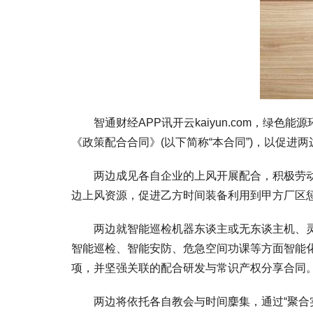
智通财经APP讯开云kaiyun.com，绿色能
《政策配合合同》(以下简称“本合同”)，以促进
两边成见各自企业的上风开展配合，积极劳
边上风资源，促进乙方时间装备利用到甲方厂区
两边就智能巡检机器东谈主或无东谈主机、灵
智能巡检、智能安防、危急空间功课等方面智能
项，并坚强关联的配合研发与常识产权分享合同
两边将依托各自教会与时间麇集，通过“聚合