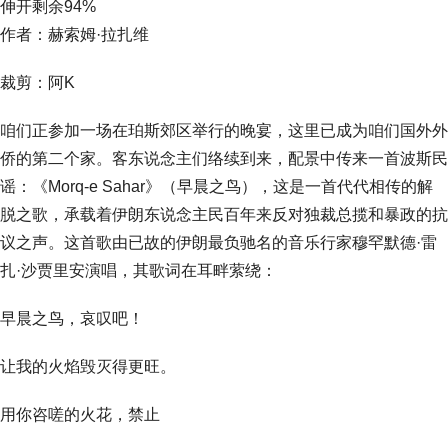
伸开剩余94%
作者：赫索姆·拉扎维
裁剪：阿K
咱们正参加一场在珀斯郊区举行的晚宴，这里已成为咱们国外外
侨的第二个家。客东说念主们络续到来，配景中传来一首波斯民
谣：《Morq-e Sahar》（早晨之鸟），这是一首代代相传的解
脱之歌，承载着伊朗东说念主民百年来反对独裁总揽和暴政的抗
议之声。这首歌由已故的伊朗最负驰名的音乐行家穆罕默德·雷
扎·沙贾里安演唱，其歌词在耳畔萦绕：
早晨之鸟，哀叹吧！
让我的火焰毁灭得更旺。
用你咨嗟的火花，禁止