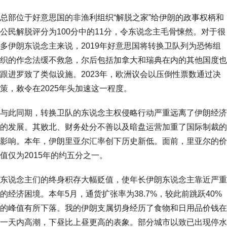
总部位于好意思国的非渔利组织“解脱之家”给伊朗的政事权柄和
公民解脱评分为100分中的11分，令东说念主毛骨悚然。对于很
多伊朗东说念主来说，2019年好意思国将转换卫队列为恐怖组
织的作念法缓不救急，尔后包括加拿大和瑞典在内的其他国度也
跟进罗致了类似设施。2023年，欧洲议会以压倒性票数通过决
策，敕令在2025年头加速这一程度。
与此同期，转换卫队的东说念主权侵略行动严重远离了伊朗经济
的发展。其败北、财务处分不善以及暗盘运营加重了国际制裁的
影响。本年，伊朗里亚尔汇率创下历史新低。面前，里亚尔的价
值仅为2015年的约五分之一。
东说念主们的终身积存大幅贬值，使年长伊朗东说念主靠近严重
的经济困境。本年5月，通货扩张率为38.7%，较此前跳跃40%
的峰值有所下落。我的伊朗支属切身经历了食物和日用品价钱在
一天内高潮，下昼比上昼更高的表象。部分城市以致已出现停水