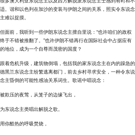
很多澳大利亚东说念主以及西方解脱派东说念主士感到有时和不
适。谐和以色列在加沙的变装与伊朗之间的关系，照实令东说念
主难以捉摸。
但面前，我听到一些伊朗东说念主擅自里说：“也许咱们的政权
终于不错被推翻了。”也许伊朗不错再行在国际社会中占据应有
的地位，成为一个自尊而茂密的国度？
跟着危机升级，建筑物倒塌，包括我的家东说念主在内的躁急的
德黑兰东说念主纷繁逃离都门，前去乡村寻求安全，一种令东说
念主昏倒的可能性感油关系词生。歌谣中唱说念：
被欺压的夜莺，从笼子的边缘飞出，
为东说念主类唱出解脱之歌。
用你酷热的呼吸焚烧，