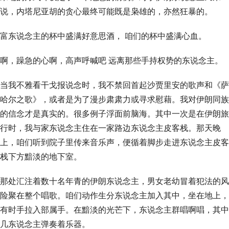
说，内塔尼亚胡的贪心最终可能既是枭雄的，亦然狂暴的。
富东说念主的杯中盛满好意思酒， 咱们的杯中盛满心血。
啊，躁急的心啊，高声呼喊吧 远离那些手持权势的东说念主。
当我不雅看干戈报说念时，我不禁回首起沙贾里安的歌声和《萨
哈尔之歌》，或者是为了漫步肃肃力或寻求慰藉。我对伊朗同族
的信念才是真实的。很多例子浮面前脑海。其中一次是在伊朗旅
行时，我与家东说念主住在一家路边东说念主皮客栈。那天晚
上，咱们听到院子里传来音乐声，便循着脚步走进东说念主皮客
栈下方黯淡的地下室。
那处汇注着数十名年青的伊朗东说念主，男女老幼冒着犯法的风
险聚在整个唱歌。咱们动作生分东说念主加入其中，坐在地上，
有时手拉入部属手。在黯淡的光芒下，东说念主群唱啊唱，其中
几东说念主弹奏着乐器。