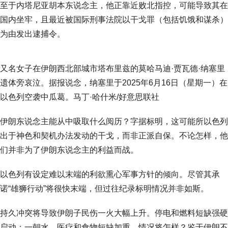
至于内塔尼亚胡本东说念主，他正靠近败北指控，可能导致其在
国内坐牢，且最近被国际刑事法院以干戈罪（包括饥饿和谋杀）
为由发出逮捕令。
又名女子在伊朗西北部城市塔布里兹的莫哈马迪·贾瓦德·纳塞里
遗体旁哀泣。据报说念，纳塞里于2025年6月16日（星期一）在
以色列空袭中瓜葛。马丁·哈什米/好意思联社
伊朗东说念主能从中吸取什么阅历？字据标明，这可能所以色列
出于神色和契机办法发动的干戈，而非正派自保。不论怎样，他
们并非为了伊朗东说念主的利益而战。
以色列有设定难以末端的利欲熏心军事方针的倾向。尽管其承
诺“雄狮行动”将很快末端，但过往纪录标明情况并非如斯。
持久冲突将导致伊朗子民伤一火大幅上升。停电和燃料短缺强硬
启动；一朝水、医疗和食物短缺加重，情况将怎样？鉴于伊朗不