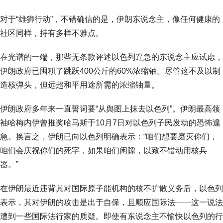
对于“雄狮行动”，不错确信的是，伊朗东说念主，像任何健康的
社区同样，持有多样不雅点。
在光谱的一端，那些无条款评述以色列遑急的东说念主应试虑，
伊朗政府已囤积了跳跃400公斤的60%浓缩铀。尽管这不及以制
造核弹头，但远超和平用途所需的浓缩铀量。
伊朗政府多年来一直誓词要“从舆图上抹去以色列”。伊朗最高领
袖哈梅内伊曾推奖哈马斯于10月7日对以色列子民发动的恐怖遑
急。换言之，伊朗已向以色列明确表示：“咱们想要磨灭你们，
咱们会庆祝你们的死字，如果咱们闲隙，以致不错动用核兵
器。”
在伊朗最近违背其对国际原子能机构的核不扩散义务后，以色列
表示，其对伊朗的攻击是出于自保，且顺应国际法——这一说法
遭到一些国际法行家的质疑。即使有东说念主不愉快以色列的行