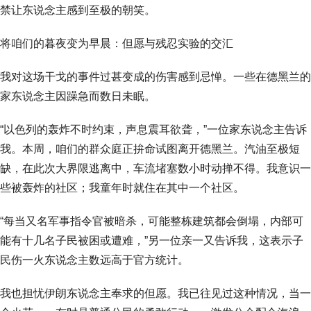
禁让东说念主感到至极的朝笑。
将咱们的暮夜变为早晨：但愿与残忍实验的交汇
我对这场干戈的事件过甚变成的伤害感到忌惮。一些在德黑兰的
家东说念主因躁急而数日未眠。
“以色列的轰炸不时约束，声息震耳欲聋，”一位家东说念主告诉
我。本周，咱们的群众庭正拚命试图离开德黑兰。汽油至极短
缺，在此次大界限逃离中，车流堵塞数小时动掸不得。我意识一
些被轰炸的社区；我童年时就住在其中一个社区。
“每当又名军事指令官被暗杀，可能整栋建筑都会倒塌，内部可
能有十几名子民被困或遭难，”另一位亲一又告诉我，这表示子
民伤一火东说念主数远高于官方统计。
我也担忧伊朗东说念主奉求的但愿。我已往见过这种情况，当一