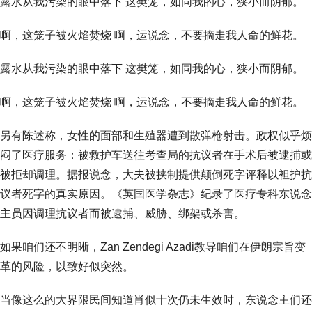
露水从我污染的眼中落下 这樊笼，如同我的心，狭小而阴郁。
啊，这笼子被火焰焚烧 啊，运说念，不要摘走我人命的鲜花。
露水从我污染的眼中落下 这樊笼，如同我的心，狭小而阴郁。
啊，这笼子被火焰焚烧 啊，运说念，不要摘走我人命的鲜花。
另有陈述称，女性的面部和生殖器遭到散弹枪射击。政权似乎烦
闷了医疗服务：被救护车送往考查局的抗议者在手术后被逮捕或
被拒却调理。据报说念，大夫被挟制提供颠倒死字评释以袒护抗
议者死字的真实原因。《英国医学杂志》纪录了医疗专科东说念
主员因调理抗议者而被逮捕、威胁、绑架或杀害。
如果咱们还不明晰，Zan Zendegi Azadi教导咱们在伊朗宗旨变
革的风险，以致好似突然。
当像这么的大界限民间知道肖似十次仍未生效时，东说念主们还