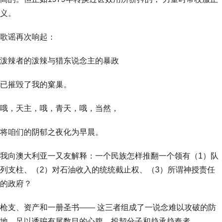
义。
歌谣再次响起：
泼辣者的泼辣与猎东说念主的暴政
已摧毁了我的窠巢。
哦，天主，哦，青天，哦，当然，
将咱们的阴郁之夜化为早晨。
我向澳大利亚一又友解释：一个民族怎样推翻一个领有（1）队
列支柱、（2）对石油收入的统统截止权、（3）所谓神授责任
的政府？
枪支、资产和一册圣书—— 这三者组成了一说念难以攻破的防
地，足以诱骗有尾数目的心腹、投契分子和趋承趋奉者。