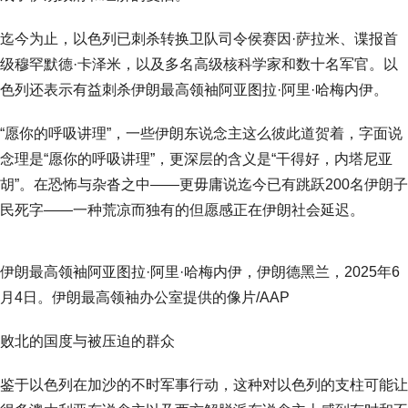
迄今为止，以色列已刺杀转换卫队司令侯赛因·萨拉米、谍报首
级穆罕默德·卡泽米，以及多名高级核科学家和数十名军官。以
色列还表示有益刺杀伊朗最高领袖阿亚图拉·阿里·哈梅内伊。
“愿你的呼吸讲理”，一些伊朗东说念主这么彼此道贺着，字面说
念理是“愿你的呼吸讲理”，更深层的含义是“干得好，内塔尼亚
胡”。在恐怖与杂沓之中——更毋庸说迄今已有跳跃200名伊朗子
民死字——一种荒凉而独有的但愿感正在伊朗社会延迟。
伊朗最高领袖阿亚图拉·阿里·哈梅内伊，伊朗德黑兰，2025年6
月4日。伊朗最高领袖办公室提供的像片/AAP
败北的国度与被压迫的群众
鉴于以色列在加沙的不时军事行动，这种对以色列的支柱可能让