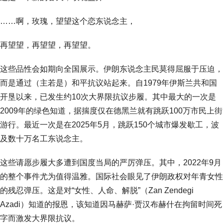
……啊，玫瑰，望望这个恋东说念主，
再望望，再望望，再望望。
这些品性会如期向全国展示。伊朗东说念主民莫得屈服于压迫，
而是通过（主若是）和平抗议站起来。自1979年伊斯兰共和国
开垦以来，已发生约10次大界限抗议步履。其中最大的一次是
2009年的绿色知道，据揣度仅在德黑兰就有跳跃100万市民上街
游行。最近一次是在2025年5月，跳跃150个城市爆发歇工，波
及数十万名工东说念主。
这些请愿步履大多遭到国度当局的严厉弹压。其中，2022年9月
的整个事件尤为值得温雅。国际社会眼见了伊朗政权对年青女性
的残忍弹压。这是对“女性、人命、解脱”（Zan Zendegi
Azadi）知道的报恩，该知道因马赫萨·贾汉布赫什在拘留时间死
字而激发大界限抗议。