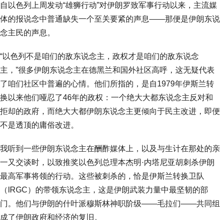
自以色列上周发动“雄狮行动”对伊朗罗致军事行动以来，主流媒
体的报说念中普通缺失一个至关要紧的声息——那便是伊朗东说
念主民的声息。
“以色列不是咱们的敌东说念主，政权才是咱们的敌东说念
主，”很多伊朗东说念主在德黑兰和国外社区高呼，这无疑代表
了咱们社区中普遍的心情。他们所指的，是自1979年伊斯兰转
换以来他们哑忍了46年的政权：一个绝大大都东说念主反对和
拒却的政府，而绝大大都伊朗东说念主更倾向于民主改进，即便
不是透顶的庸俗改进。
我听到一些伊朗东说念主在酬酢媒体上，以及与生计在那处的亲
一又交谈时，以致推奖以色列总理本杰明·内塔尼亚胡刺杀伊朗
最高军事将领的行动。这些被刺杀的，恰是伊斯兰转换卫队
（IRGC）的带领东说念主，这是伊朗武装力量中最坚韧的部
门。他们与伊朗的什叶派穆斯林神职阶级——毛拉们——共同组
成了伊朗政府和经济的复旧。