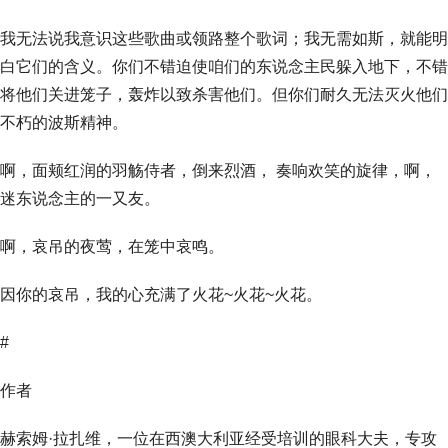
我无法说我意识这些歌曲或领路整个歌词；我无需如斯，就能明
白它们的含义。你们不错迫使咱们的东说念主民躲入地下，不错
将他们关进笼子，轰炸以致杀害他们。但你们耐久无法灭火他们
不朽的波斯精神。
啊，面颊红润的羽觞侍者，倒来烈酒， 奏响欢笑的旋律，啊，
迷东说念主的一又友。
啊，哀吊的夜莺，在笼中哀鸣。
因你的哀吊，我的心充满了火花~火花~火花。
#
作者
赫索姆·拉扎维，一位在西澳大利亚经受培训的眼科大夫，专攻