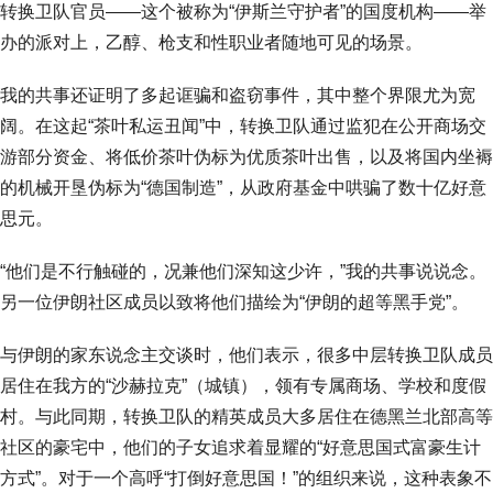
转换卫队官员——这个被称为“伊斯兰守护者”的国度机构——举
办的派对上，乙醇、枪支和性职业者随地可见的场景。
我的共事还证明了多起诓骗和盗窃事件，其中整个界限尤为宽
阔。在这起“茶叶私运丑闻”中，转换卫队通过监犯在公开商场交
游部分资金、将低价茶叶伪标为优质茶叶出售，以及将国内坐褥
的机械开垦伪标为“德国制造”，从政府基金中哄骗了数十亿好意
思元。
“他们是不行触碰的，况兼他们深知这少许，”我的共事说说念。
另一位伊朗社区成员以致将他们描绘为“伊朗的超等黑手党”。
与伊朗的家东说念主交谈时，他们表示，很多中层转换卫队成员
居住在我方的“沙赫拉克”（城镇），领有专属商场、学校和度假
村。与此同期，转换卫队的精英成员大多居住在德黑兰北部高等
社区的豪宅中，他们的子女追求着显耀的“好意思国式富豪生计
方式”。对于一个高呼“打倒好意思国！”的组织来说，这种表象不