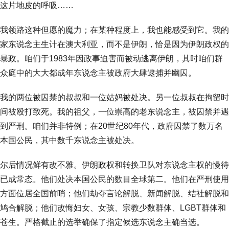
这片地皮的呼吸……
我领路这种但愿的魔力；在某种程度上，我也能感受到它。我的
家东说念主生计在澳大利亚，而不是伊朗，恰是因为伊朗政权的
暴政。咱们于1983年因政事迫害而被动逃离伊朗，其时咱们群
众庭中的大大都成年东说念主被政府大肆逮捕并幽囚。
我的两位被囚禁的叔叔和一位姑妈被处决。另一位叔叔在拘留时
间被殴打致死。我的祖父，一位崇高的老东说念主，被囚禁并遇
到严刑。咱们并非特例；在20世纪80年代，政府囚禁了数万名
本国公民，其中数千东说念主被处决。
尔后情况鲜有改不雅。伊朗政权和转换卫队对东说念主权的慢待
已成常态。他们处决本国公民的数目全球第二。他们在严刑使用
方面位居全国前哨；他们劫夺言论解脱、新闻解脱、结社解脱和
鸠合解脱；他们改悔妇女、女孩、宗教少数群体、LGBT群体和
苍生。严格截止的选举确保了指定候选东说念主确当选。