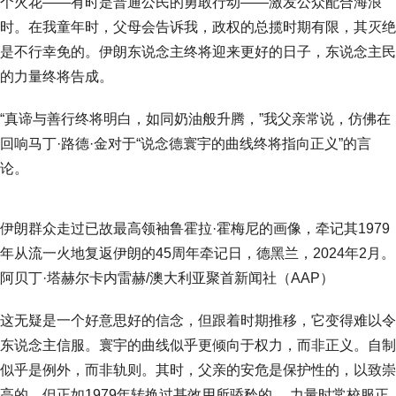
个火花——有时是普通公民的勇敢行动——激发公众配合海浪
时。在我童年时，父母会告诉我，政权的总揽时期有限，其灭绝
是不行幸免的。伊朗东说念主终将迎来更好的日子，东说念主民
的力量终将告成。
“真谛与善行终将明白，如同奶油般升腾，”我父亲常说，仿佛在
回响马丁·路德·金对于“说念德寰宇的曲线终将指向正义”的言
论。
伊朗群众走过已故最高领袖鲁霍拉·霍梅尼的画像，牵记其1979
年从流一火地复返伊朗的45周年牵记日，德黑兰，2024年2月。
阿贝丁·塔赫尔卡内雷赫/澳大利亚聚首新闻社（AAP）
这无疑是一个好意思好的信念，但跟着时期推移，它变得难以令
东说念主信服。寰宇的曲线似乎更倾向于权力，而非正义。自制
似乎是例外，而非轨则。其时，父亲的安危是保护性的，以致崇
高的。但正如1979年转换过甚效用所骄矜的， 力量时常校服正