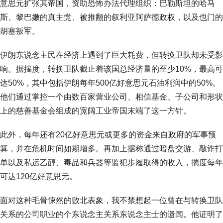
意思元扩张其帝国，资助恐怖办法代理组织：巴勒斯坦的哈马
斯、黎巴嫩的真主党、被推翻的叙利亚阿萨德政权，以及也门的
胡塞叛军。
伊朗东说念主民在经济上遇到了巨大耗费，但转换卫队却未受影
响。据揣度，转换卫队截止着该国总经济量的至少10%，最高可
达50%，其中包括伊朗每年500亿好意思元石油利润中的50%。
他们通过掌控一个由数百家营业公司、相信基金、子公司和形状
上的慈善基金会组成的宽阔工业帝国末端了这一方针。
此外，每年还有20亿好意思元或更多的资金来自政府的军事预
算，并在危机时间如期增多。再加上据称通过暗盘交游、敲诈打
单以及私运乙醇、毒品和兵器等监犯步履取得的收入，揣度每年
可达120亿好意思元。
面对这种毛骨悚然的败北表象，我不禁想起一位曾在与转换卫队
关系的公司职业的个东说念主关系东说念主士的遗闻。他证明了