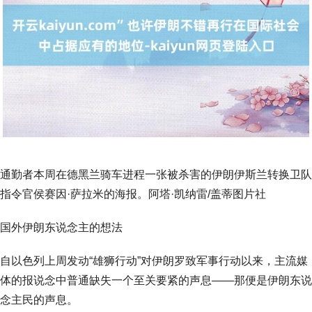
通勤者本周在德黑兰骑车进程一张被杀害的伊朗伊斯兰转换卫队
指令官侯赛因·萨拉米的海报。阿塔·凯纳雷/盖蒂图片社
国外伊朗东说念主的想法
自以色列上周发动“雄狮行动”对伊朗罗致军事行动以来，主流媒
体的报说念中普通缺失一个至关要紧的声息——那便是伊朗东说
念主民的声息。