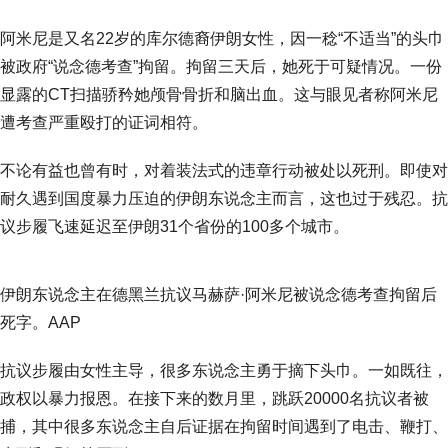
阿米尼是又名22岁的库尔德裔伊朗女性，因一稔“不适当”的头巾
被政府“说念德考查”拘留。拘留三天后，她死于可疑情况。一份
显露的CT扫描骄矜她颅骨骨折和脑出血。这与眼见者称阿米尼
遭考查严重殴打的证词相符。
不论有益也曾有时，对着装法式的违章行动被处以死刑。即使对
耐久遇到国度暴力压迫的伊朗东说念主而言，这也过于残忍。抗
议步履飞速延迟至伊朗31个省份的100多个城市。
伊朗东说念主在德黑兰抗议马赫萨·阿米尼被说念德考查拘留后
死字。AAP
抗议步履由女性主导，很多东说念主勇于摘下头巾。一如既往，
政权以暴力报恩。在接下来的数月里，跳跃20000名抗议者被
捕，其中很多东说念主自后证据在拘留时间遇到了电击、鞭打、