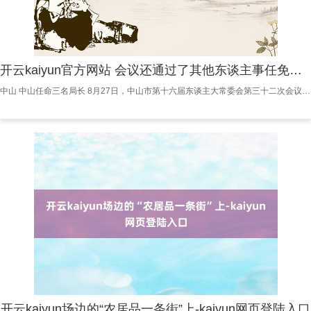
开云kaiyun官方网站 会议还通过了其他东谈主事任免事项-kaiyun网页登陆入口
中山 中山任命三名局长 8月27日，中山市第十六届东谈主大常委会第三十二次会议召开。市委文告、市东谈主大常委会主任郭文海出席会议并为新任国度机关职责主谈主员颁发任命文凭，市东谈主大常委会党组副文告、副主任李长春主捏会议。 会议决定任命张峻峰为中山市商务局局长，黄识航为中山市市集监督科罚局局长，赵湘为中山市投资促进局局长。 会议还通过了其他东谈主事任免事项。 市东谈主大常委会指引陈符英、吴军、王超刚、徐宁军，秘书长余振孝出席会议。市委常委、市纪委文告、市监察委员会主任曹欣，市政府副市长杨海东，市
开云kaiyun场边的“农居品一条街”上-kaiyun网页登陆入口