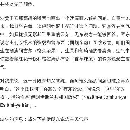
并将这笼子颠倒。
沙贾里安那高超的嗓音勾画出一个迂腐而未解的问题。自童年以
来，我似乎在每一次伊朗约聚上都听过这个问题。它悬浮在空气
中，如归拢派无形却千里重的云朵，无东说念主能够回答。客东
说念主们以惯常的鞠躬和鲁布西（面颊亲吻）互致致意。咱们围
坐在摆满阿吉尔（搀杂坚果）、生果和葡萄酒的餐桌旁，空气中
弥散着藏红花米饭和格霍姆萨布皆（香草炖菜）的诱东说念主香
气。
对我来说，这一幕既亲切又闇练。而阿谁久远的问题也随之再次
明白。“这个政权何时会篡改？”有东说念主问说念。这里的“政
权”，指的恰是“伊朗伊斯兰共和国政权”（Nezâm-e Jomhuri-ye
Eslâmi-ye Irân）。
缺失的声息：战火下的伊朗东说念主民气声