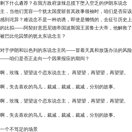
剩下什么遴荐？在我方政府泼辣总揽下堕入空乏的伊朗东说念
主，当他们宽容一个犹太国度斩首其政事领袖时，咱们是否应该
感到诧异？难说念不是一种劝诱，即使是懒惰的，去征引历史上
的比拟——阿契好意思尼德帝国波斯国王居鲁士大帝，他解救了
被巴比伦囚禁的犹太东说念主？
对于伊朗和以色列的东说念主民——冒着天真和放荡办法的风险
——咱们是否正走向一个因果报应的期间？
啊，玫瑰，望望这个恋东说念主， 再望望，再望望，再望望。
啊，失去喜欢的鸟儿，裁减，裁减，裁减，分别的故事。
啊，玫瑰，望望这个恋东说念主， 再望望，再望望，再望望。
啊，失去喜欢的鸟儿，裁减，裁减，裁减，分别的故事。
一个不笃定的场景