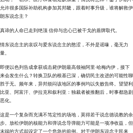
允许很多国际补助机构参加其邦畿，跟着时事升级，谁将解救伊
朗东说念主？
真谛的人命已走到绝顶 信仰与忠心已被干戈的盾牌取代。
情东说念主的哀叹与爱东说念主的憨涩，不外是谣喙，毫无力
量。
即便以色列告成拿获或击毙伊朗最高领袖阿里·哈梅内伊，接下
来会发生什么？转换卫队的根基已深，确切民主改进的可能性聊
胜于无。频年来，异邦烦闷该地区的事例均以失败告终。望望利
比亚、阿富汗、伊拉克和叙利亚：独裁者被推翻后，时事都急剧
恶化。
这是一个复杂而充满不笃定性的场地，莫得若干说念德说教的余
步。放松伊朗的核能力和弹说念导弹能力可能是一项净收益，但
末端的方式却设定了一个危急的前例。对于伊朗东说念主民来