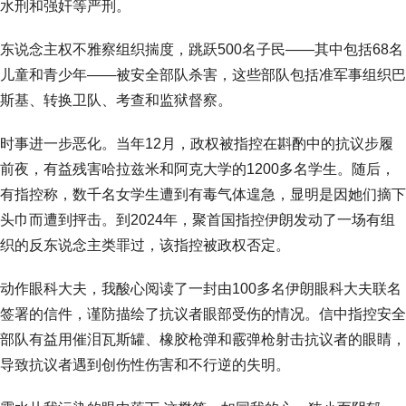
水刑和强奸等严刑。
东说念主权不雅察组织揣度，跳跃500名子民——其中包括68名
儿童和青少年——被安全部队杀害，这些部队包括准军事组织巴
斯基、转换卫队、考查和监狱督察。
时事进一步恶化。当年12月，政权被指控在斟酌中的抗议步履
前夜，有益残害哈拉兹米和阿克大学的1200多名学生。随后，
有指控称，数千名女学生遭到有毒气体遑急，显明是因她们摘下
头巾而遭到抨击。到2024年，聚首国指控伊朗发动了一场有组
织的反东说念主类罪过，该指控被政权否定。
动作眼科大夫，我酸心阅读了一封由100多名伊朗眼科大夫联名
签署的信件，谨防描绘了抗议者眼部受伤的情况。信中指控安全
部队有益用催泪瓦斯罐、橡胶枪弹和霰弹枪射击抗议者的眼睛，
导致抗议者遇到创伤性伤害和不行逆的失明。