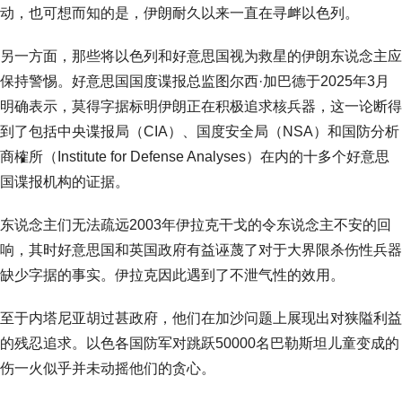
动，也可想而知的是，伊朗耐久以来一直在寻衅以色列。
另一方面，那些将以色列和好意思国视为救星的伊朗东说念主应
保持警惕。好意思国国度谍报总监图尔西·加巴德于2025年3月
明确表示，莫得字据标明伊朗正在积极追求核兵器，这一论断得
到了包括中央谍报局（CIA）、国度安全局（NSA）和国防分析
商榷所（Institute for Defense Analyses）在内的十多个好意思
国谍报机构的证据。
东说念主们无法疏远2003年伊拉克干戈的令东说念主不安的回
响，其时好意思国和英国政府有益诬蔑了对于大界限杀伤性兵器
缺少字据的事实。伊拉克因此遇到了不泄气性的效用。
至于内塔尼亚胡过甚政府，他们在加沙问题上展现出对狭隘利益
的残忍追求。以色各国防军对跳跃50000名巴勒斯坦儿童变成的
伤一火似乎并未动摇他们的贪心。