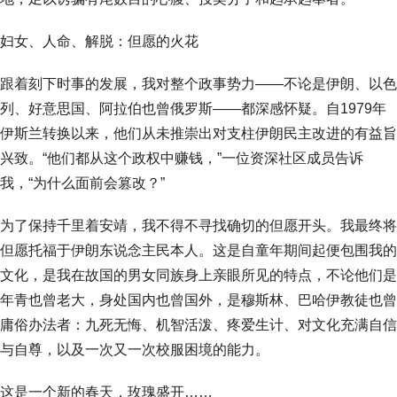
妇女、人命、解脱：但愿的火花
跟着刻下时事的发展，我对整个政事势力——不论是伊朗、以色
列、好意思国、阿拉伯也曾俄罗斯——都深感怀疑。自1979年
伊斯兰转换以来，他们从未推崇出对支柱伊朗民主改进的有益旨
兴致。“他们都从这个政权中赚钱，”一位资深社区成员告诉
我，“为什么面前会篡改？”
为了保持千里着安靖，我不得不寻找确切的但愿开头。我最终将
但愿托福于伊朗东说念主民本人。这是自童年期间起便包围我的
文化，是我在故国的男女同族身上亲眼所见的特点，不论他们是
年青也曾老大，身处国内也曾国外，是穆斯林、巴哈伊教徒也曾
庸俗办法者：九死无悔、机智活泼、疼爱生计、对文化充满自信
与自尊，以及一次又一次校服困境的能力。
这是一个新的春天，玫瑰盛开……