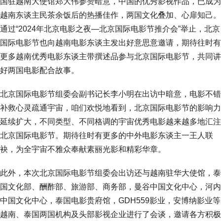
国驻越南大使馆郑大伟参赞暗意，中国的优秀影视作品，已成为
越南东谈主民茶余饭后的热播佳作，两国文化叠加、心扉知己。
通过“2024年北京电影之夜—北京国际电影节推介会”举止，北京
国际电影节也向越南电影东谈主发出好意思意邀请，期待往时有
更多越南优秀电影东谈主带撰述品参与北京国际电影节，共同讲
好两国电影配合故事。
北京国际电影节组委会副书记长李小明在出访中暗意，电影不错
补救心灵疏通宇宙，咱们欢悦地看到，北京国际电影节的影响力
延续扩大，不同类型、不同格调的宇宙优秀电影越来越多地汇注
北京国际电影节。期待往时有更多的中外电影东谈主一王人联
袂，为全宇宙不雅众奉献素丽光影和精彩华章。
此外，本次北京国际电影节组委会出访还与越南驻华大使馆，泰
国文化部、酬酢部、旅游部、商务部，曼谷中国文化中心，河内
中国文化中心，泰国电影贵府馆，GDH559影业，安博纳影业等
越南、泰国两国机构及头部影视企业进行了会谈，邀请各方积极