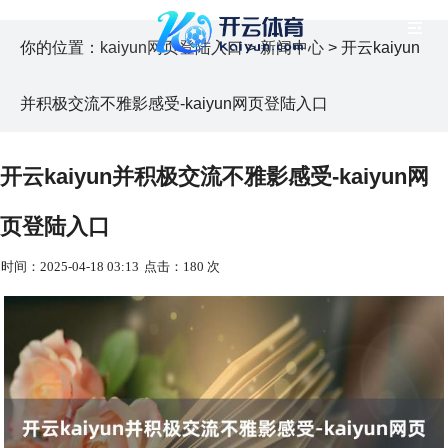
你的位置：
kaiyun网页登陆入口
>
新闻中心
> 开云kaiyun
并积极交流不雅影感受-kaiyun网页登陆入口
开云kaiyun并积极交流不雅影感受-kaiyun网
页登陆入口
时间：2025-04-18 03:13
点击：180 次